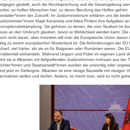
ntgegen gestellt, auch die Rechtsprechung und die Gesetzgebung waren k
orbei, so hoffen Menschen hier, zu deren Berufung das Hoffen gehört. 
estalter*innen der Zukunft. Im Justizministerium erklären uns die beide
ustizminister*innen Klajdi Karameta und Adea Pirdeni ihre Aufgaben an
orruptionsbekämpfung. Sie gehören zu denen, die vom Studium im Aus
uss an den Umbruch glauben, bevor er Wirklichkeit werden kann. Die e
och nicht daran, aber trotzdem will man die Europäische Union davon
eg zu einem europäischen Musterland ist. Die Anforderungen der EU fü
charf, viel härter, als sie es für Bulgarien oder Rumänien waren. Die EU
roblemfall einhandeln. Während Ungarn und Polen im eigenen Land die
ird sie in Albanien mit tiefgreifenden Justizreformen mühsam aus der
ichter*innen und Staatsanwält*innen wurden als unwürdig oder ungee
ind jetzt im Gefängnis. Albanien ist eine riesige Baustelle mit riesige
ermalmen wollen und dürfen. Anders, so meint man, wird es nicht gehe