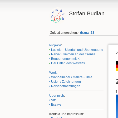
Stefan Budian
Zuletzt angesehen:
tirana_23
•
Projekte
:
•
Ludwig – Überfall und Überzeugung
•
Narva: Stimmen an der Grenze
• Begegnungen mit KI
•
Der Osten des Westens
Werk
:
• Wandelbilder / Malerei-Filme
• Usien / Zeichnungen
• Reisebetrachtungen
(
Über mich
:
• Vita
• Essays
Kontakt und Impressum: