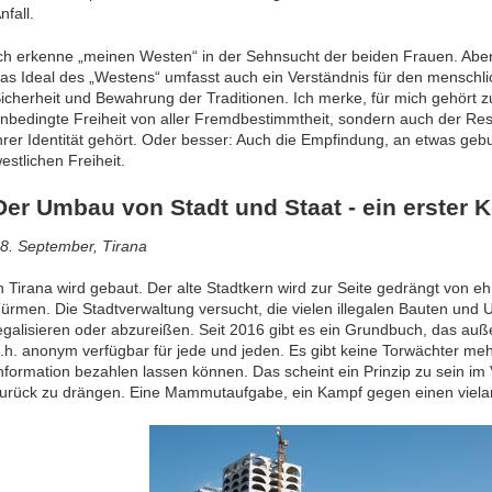
nfall.
ch erkenne „meinen Westen“ in der Sehnsucht der beiden Frauen. Aber 
as Ideal des „Westens“ umfasst auch ein Verständnis für den mensch
icherheit und Bewahrung der Traditionen. Ich merke, für mich gehört z
nbedingte Freiheit von aller Fremdbestimmtheit, sondern auch der Re
hrer Identität gehört. Oder besser: Auch die Empfindung, an etwas gebu
estlichen Freiheit.
Der Umbau von Stadt und Staat - ein erster 
8. September, Tirana
n Tirana wird gebaut. Der alte Stadtkern wird zur Seite gedrängt von 
ürmen. Die Stadtverwaltung versucht, die vielen illegalen Bauten un
egalisieren oder abzureißen. Seit 2016 gibt es ein Grundbuch, das auße
.h. anonym verfügbar für jede und jeden. Es gibt keine Torwächter meh
nformation bezahlen lassen können. Das scheint ein Prinzip zu sein im 
urück zu drängen. Eine Mammutaufgabe, ein Kampf gegen einen viela