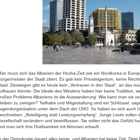
an muss sich das Albanien der Hoxha-Zeit wie ein Nordkorea in Europa
ürgermeister der Stadt zitiert. Es gab kein Privateigentum, keine Re
taat. Deswegen gibt es heute kein „Vertrauen in den Staat“, an das 
ufbauen könnte. Die Ideale des Westens haben hier keine Tradition, s
roßen Probleme Albaniens ist die Auswanderung. Wie kann man sie v
leiben zu zwingen? Teilhabe und Mitgestaltung sind ein Schlüssel, sage
ugendorganisation unter dem Dach der UNO. So haben es sich auch 
eschrieben: „Beteiligung statt Leistungsempfang“. Junge Leute sollen 
esellschaft verändern und beeinflussen. Sie sollen nicht das Gefühl habe
nd man sich ihre Duldsamkeit mit Almosen erkauft.
n der Demokratie dauert alles lange, und Albanien hat keine Zeit. De