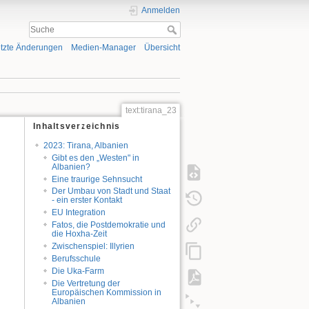
Anmelden
tzte Änderungen
Medien-Manager
Übersicht
text:tirana_23
Inhaltsverzeichnis
2023: Tirana, Albanien
Gibt es den „Westen" in
Albanien?
Eine traurige Sehnsucht
Der Umbau von Stadt und Staat
- ein erster Kontakt
EU Integration
Fatos, die Postdemokratie und
die Hoxha-Zeit
Zwischenspiel: Illyrien
Berufsschule
Die Uka-Farm
Die Vertretung der
Europäischen Kommission in
Albanien