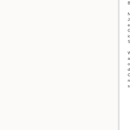
B
N
J
e
G
i
S
W
a
o
d
G
m
s