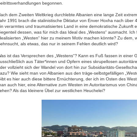
eitrittsverhandlungen begonnen.
ach dem Zweiten Weltkrieg durchlebte Albanien eine lange Zeit extrem
ahr 1991 brach die stalinistische Diktatur von Enver Hoxha nach üb
in verarmtes und traumatisiertes Land in eine demokratische Zukunft 
egenteil dessen, was für mich das Ideal des „Westens“ ausmacht. Ich 
dealisierten „Westen“ hier zu meinem Motiv machen könnte? Zu dem, wa
ehnsucht, als etwas, das nur in seinem Fehlen deutlich wird?
as ist das Versprechen des „Westens“? Kann es Fuß fassen in einer Ge
usschließlich aus Täter*innen und Opfern eines skrupellosen autoritä
der vollzieht sich der Wandel von dort hin zur Subsidiaritäts-Gesellsch
azu? Wie sieht man von Albanien aus den träge-selbstgefälligen „Westen“
ibt es hier auch diese bittere Ernüchterung, der ich im Osten des W
an auch hier, eine Alternative zum Westen im Autoritarismus von Chin
ehen? Als das kleinere Übel zur westlichen Heuchelei?