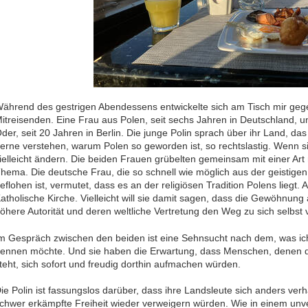
ährend des gestrigen Abendessens entwickelte sich am Tisch mir ge
itreisenden. Eine Frau aus Polen, seit sechs Jahren in Deutschland, u
der, seit 20 Jahren in Berlin. Die junge Polin sprach über ihr Land, das
erne verstehen, warum Polen so geworden ist, so rechtslastig. Wenn s
ielleicht ändern. Die beiden Frauen grübelten gemeinsam mit einer Art 
hema. Die deutsche Frau, die so schnell wie möglich aus der geistige
eflohen ist, vermutet, dass es an der religiösen Tradition Polens liegt.
atholische Kirche. Vielleicht will sie damit sagen, dass die Gewöhnung
öhere Autorität und deren weltliche Vertretung den Weg zu sich selbst v
m Gespräch zwischen den beiden ist eine Sehnsucht nach dem, was ich
ennen möchte. Und sie haben die Erwartung, dass Menschen, denen di
teht, sich sofort und freudig dorthin aufmachen würden.
ie Polin ist fassungslos darüber, dass ihre Landsleute sich anders verha
chwer erkämpfte Freiheit wieder verweigern würden. Wie in einem unv