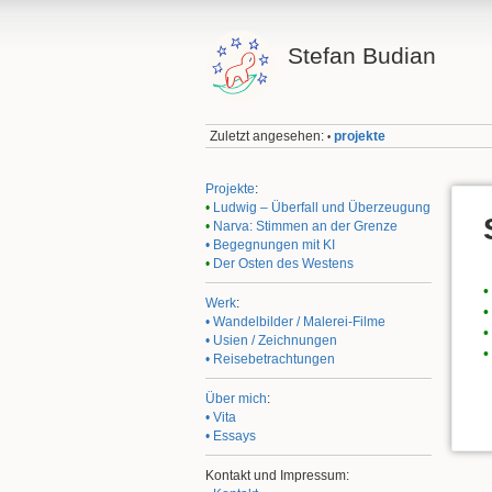
Stefan Budian
Zuletzt angesehen:
projekte
•
Projekte
:
•
Ludwig – Überfall und Überzeugung
•
Narva: Stimmen an der Grenze
• Begegnungen mit KI
•
Der Osten des Westens
•
Werk
:
•
• Wandelbilder / Malerei-Filme
•
• Usien / Zeichnungen
•
• Reisebetrachtungen
Über mich
:
• Vita
• Essays
Kontakt und Impressum: