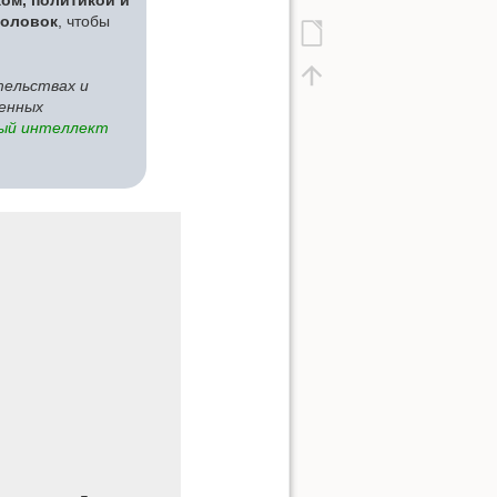
ом, политикой и
головок
, чтобы
тельствах и
венных
ный интеллект