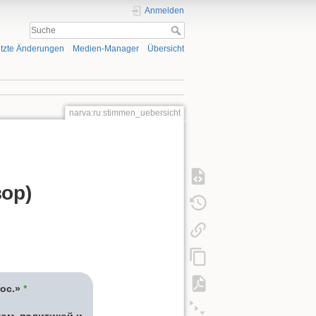
Anmelden
tzte Änderungen
Medien-Manager
Übersicht
narva:ru:stimmen_uebersicht
ор)
ос.»
*