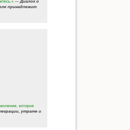
итесь.»
—
Диалог о
деле принадлежит
околение, которое
теграции, утрате и