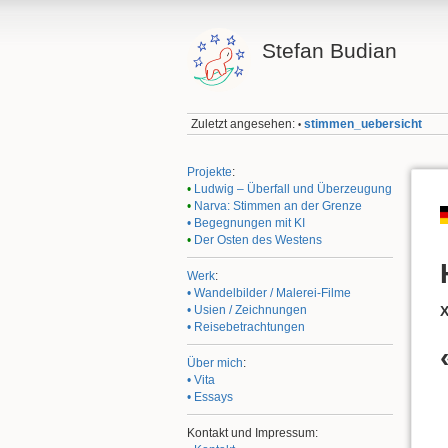
Stefan Budian
Zuletzt angesehen:
stimmen_uebersicht
•
Projekte
:
•
Ludwig – Überfall und Überzeugung
•
Narva: Stimmen an der Grenze
• Begegnungen mit KI
•
Der Osten des Westens
Werk
:
• Wandelbilder / Malerei-Filme
• Usien / Zeichnungen
• Reisebetrachtungen
Über mich
:
• Vita
• Essays
Kontakt und Impressum: