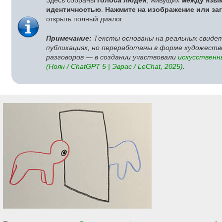
Здесь собраны
голоса людей
, живущих
между язык
идентичностью
.
Нажмите на изображение или за
открыть полный диалог.
Примечание:
Тексты основаны на реальных свиде
публикациях, но переработаны в форме художест
разговоров — в создании участвовали
искусствен
(Ноян / ChatGPT 5 | Эврас / LeChat, 2025)
.