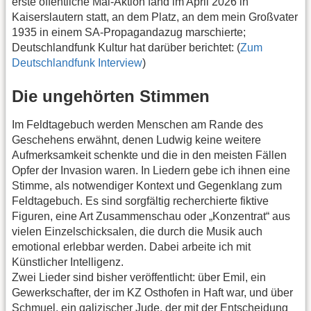
erste öffentliche Mal-Aktion fand im April 2026 in
Kaiserslautern statt, an dem Platz, an dem mein Großvater
1935 in einem SA-Propagandazug marschierte;
Deutschlandfunk Kultur hat darüber berichtet: (
Zum
Deutschlandfunk Interview
)
Die ungehörten Stimmen
Im Feldtagebuch werden Menschen am Rande des
Geschehens erwähnt, denen Ludwig keine weitere
Aufmerksamkeit schenkte und die in den meisten Fällen
Opfer der Invasion waren. In Liedern gebe ich ihnen eine
Stimme, als notwendiger Kontext und Gegenklang zum
Feldtagebuch. Es sind sorgfältig recherchierte fiktive
Figuren, eine Art Zusammenschau oder „Konzentrat“ aus
vielen Einzelschicksalen, die durch die Musik auch
emotional erlebbar werden. Dabei arbeite ich mit
Künstlicher Intelligenz.
Zwei Lieder sind bisher veröffentlicht: über Emil, ein
Gewerkschafter, der im KZ Osthofen in Haft war, und über
Schmuel, ein galizischer Jude, der mit der Entscheidung