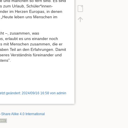
he und manchen so fern sind. Es sind
s zum Urlaub, Schüler*innen-
änder im Herzen Europas, in denen
t: „Heute leben uns Menschen im
echt –, zusammen, was
, erlaubt es uns einander noch
ns mit Menschen zusammen, die er
aben Teil an den Erfahrungen. Damit
seres Verständnis füreinander und
tens”.
etzt geändert:
2024/09/16 16:58
von
admin
-Share Alike 4.0 International