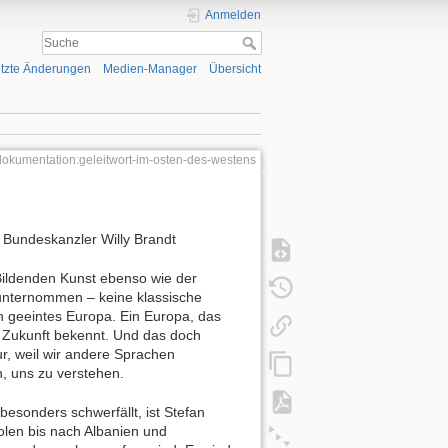
Anmelden
tzte Änderungen
Medien-Manager
Übersicht
dokumentation:geleitwort-im-osten-des-westens
Bundeskanzler Willy Brandt
 Bildenden Kunst ebenso wie der
unternommen – keine klassische
in geeintes Europa. Ein Europa, das
 Zukunft bekennt. Und das doch
nur, weil wir andere Sprachen
, uns zu verstehen.
esonders schwerfällt, ist Stefan
olen bis nach Albanien und