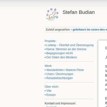
Stefan Budian
Zuletzt angesehen:
geleitwort-im-osten-des
•
Projekte
:
•
Ludwig – Überfall und Überzeugung
G
•
Narva: Stimmen an der Grenze
• Begegnungen mit KI
„
•
Der Osten des Westens
Werk
:
S
• Wandelbilder / Malerei-Filme
V
• Usien / Zeichnungen
B
• Reisebetrachtungen
s
d
Über mich
:
s
• Vita
• Essays
E
B
Kontakt und Impressum: