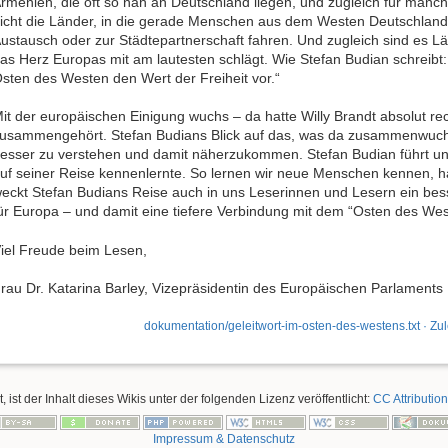
rmenien, die oft so nah an Deutschland liegen, und zugleich für manc
icht die Länder, in die gerade Menschen aus dem Westen Deutschland
ustausch oder zur Städtepartnerschaft fahren. Und zugleich sind es L
as Herz Europas mit am lautesten schlägt. Wie Stefan Budian schreib
sten des Westen den Wert der Freiheit vor.“
it der europäischen Einigung wuchs – da hatte Willy Brandt absolut r
usammengehört. Stefan Budians Blick auf das, was da zusammenwuchs
esser zu verstehen und damit näherzukommen. Stefan Budian führt u
uf seiner Reise kennenlernte. So lernen wir neue Menschen kennen, h
eckt Stefan Budians Reise auch in uns Leserinnen und Lesern ein bes
ür Europa – und damit eine tiefere Verbindung mit dem “Osten des Wes
iel Freude beim Lesen,
rau Dr. Katarina Barley, Vizepräsidentin des Europäischen Parlaments
dokumentation/geleitwort-im-osten-des-westens.txt
· Zul
, ist der Inhalt dieses Wikis unter der folgenden Lizenz veröffentlicht:
CC Attribution
Impressum & Datenschutz