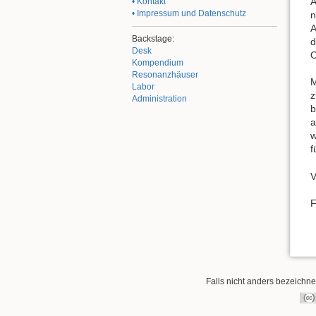
A
• Kontakt
• Impressum und Datenschutz
n
A
Backstage:
d
Desk
O
Kompendium
Resonanzhäuser
M
Labor
z
Administration
b
a
w
f
V
F
Falls nicht anders bezeichnet