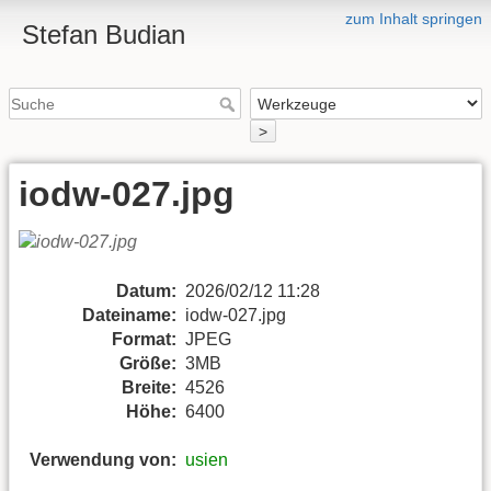
zum Inhalt springen
Stefan Budian
>
iodw-027.jpg
Datum:
2026/02/12 11:28
Dateiname:
iodw-027.jpg
Format:
JPEG
Größe:
3MB
Breite:
4526
Höhe:
6400
Verwendung von:
usien