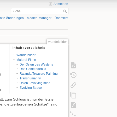
Anmelden
tzte Änderungen
Medien-Manager
Übersicht
wandelbilder
Inhaltsverzeichnis
Wandelbilder
Malerei-Filme
Der Osten des Westens
Das Gemeindebild
Rwanda Treasure Painting
t
Transhumanity
Usien - evolving mind
n
Evolving Space
g
, zum Schluss ist nur der letzte
de, die „verborgenen Schätze“, sind