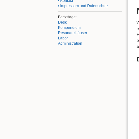
• Kontakt
• Impressum und Datenschutz
Backstage:
W
Desk
Kompendium
e
Resonanzhäuser
F
Labor
S
Administration
a