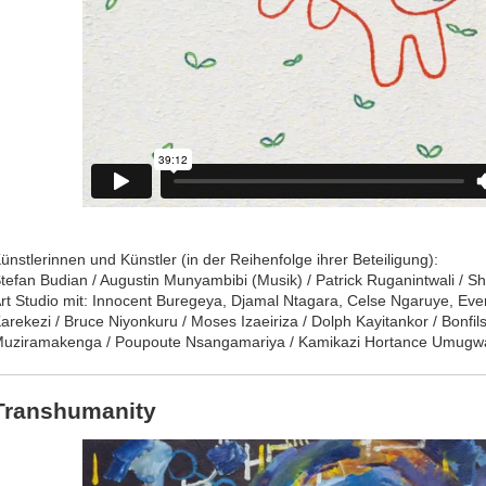
ünstlerinnen und Künstler (in der Reihenfolge ihrer Beteiligung):
tefan Budian / Augustin Munyambibi (Musik) / Patrick Ruganintwali / 
rt Studio mit: Innocent Buregeya, Djamal Ntagara, Celse Ngaruye, Ever
arekezi / Bruce Niyonkuru / Moses Izaeiriza / Dolph Kayitankor / Bonfi
uziramakenga / Poupoute Nsangamariya / Kamikazi Hortance Umug
Transhumanity