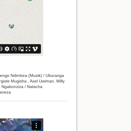
Shenge Ndimbira (Musik) / Uburanga
giste Mugisha , Axel Uwiman, Willy
ls Ngabonziza / Natacha
waneza