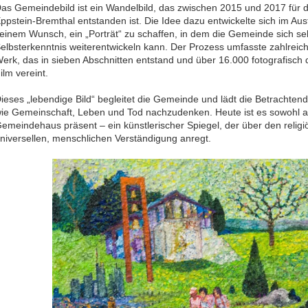
as Gemeindebild ist ein Wandelbild, das zwischen 2015 und 2017 fü
ppstein-Bremthal entstanden ist. Die Idee dazu entwickelte sich im Aus
einem Wunsch, ein „Porträt“ zu schaffen, in dem die Gemeinde sich sel
elbsterkenntnis weiterentwickeln kann. Der Prozess umfasste zahlreic
erk, das in sieben Abschnitten entstand und über 16.000 fotografisch
ilm vereint.
ieses „lebendige Bild“ begleitet die Gemeinde und lädt die Betrachte
ie Gemeinschaft, Leben und Tod nachzudenken. Heute ist es sowohl als 
emeindehaus präsent – ein künstlerischer Spiegel, der über den religi
niversellen, menschlichen Verständigung anregt.