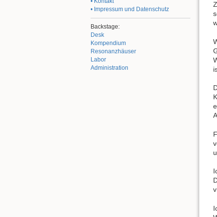
• Kontakt
Z
• Impressum und Datenschutz
s
w
Backstage:
Desk
W
Kompendium
G
Resonanzhäuser
W
Labor
Administration
i
D
K
e
A
F
v
u
I
D
v
I