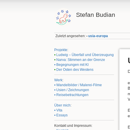
Stefan Budian
Zuletzt angesehen:
usia-europa
•
Projekte
:
•
Ludwig – Überfall und Überzeugung
•
Narva: Stimmen an der Grenze
• Begegnungen mit KI
•
Der Osten des Westens
D
Werk
:
e
• Wandelbilder / Malerei-Filme
B
• Usien / Zeichnungen
m
• Reisebetrachtungen
V
Über mich
:
E
• Vita
• Essays
e
Kontakt und Impressum:
E