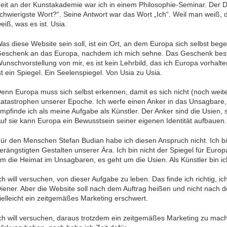
eit an der Kunstakademie war ich in einem Philosophie-Seminar. Der Do
chwierigste Wort?“. Seine Antwort war das Wort „Ich“. Weil man weiß, d
eiß, was es ist. Usia.
as diese Website sein soll, ist ein Ort, an dem Europa sich selbst beg
eschenk an das Europa, nachdem ich mich sehne. Das Geschenk beste
unschvorstellung von mir, es ist kein Lehrbild, das ich Europa vorha
st ein Spiegel. Ein Seelenspiegel. Von Usia zu Usia.
enn Europa muss sich selbst erkennen, damit es sich nicht (noch weiter
atastrophen unserer Epoche. Ich werfe einen Anker in das Unsagbare
mpfinde ich als meine Aufgabe als Künstler. Der Anker sind die Usien,
uf sie kann Europa ein Bewusstsein seiner eigenen Identität aufbauen.
ür den Menschen Stefan Budian habe ich diesen Anspruch nicht. Ich bi
erängstigten Gestalten unserer Ära. Ich bin nicht der Spiegel für Europ
m die Heimat im Unsagbaren, es geht um die Usien. Als Künstler bin ic
ch will versuchen, von dieser Aufgabe zu leben. Das finde ich richtig, ic
iener. Aber die Website soll nach dem Auftrag heißen und nicht nach 
ielleicht ein zeitgemäßes Marketing erschwert.
ch will versuchen, daraus trotzdem ein zeitgemäßes Marketing zu mac