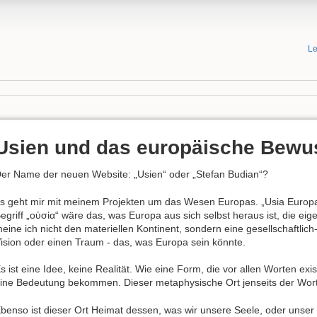
Le
Usien und das europäische Bewu
er Name der neuen Website: „Usien“ oder „Stefan Budian“?
s geht mir mit meinem Projekten um das Wesen Europas. „Usia Europa
egriff „οὐσία“ wäre das, was Europa aus sich selbst heraus ist, die ei
eine ich nicht den materiellen Kontinent, sondern eine gesellschaftlich-
ision oder einen Traum - das, was Europa sein könnte.
s ist eine Idee, keine Realität. Wie eine Form, die vor allen Worten exis
ine Bedeutung bekommen. Dieser metaphysische Ort jenseits der Worte
benso ist dieser Ort Heimat dessen, was wir unsere Seele, oder unse