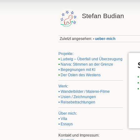
Stefan Budian
Zuletzt angesehen:
ueber-mich
•
Projekte
:
•
Ludwig – Überfall und Überzeugung
•
Narva: Stimmen an der Grenze
• Begegnungen mit KI
•
Der Osten des Westens
•
•
Werk
:
•
• Wandelbilder / Malerei-Filme
• Usien / Zeichnungen
• Reisebetrachtungen
Über mich
:
• Vita
• Essays
Kontakt und Impressum: