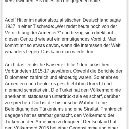
verschwinden. Als ob es ihn nie gegeben hätte.
Adolf Hitler im nationalsozialistischen Deutschland sagte
1937 in einer Tischrede: „Wer redet heute noch von der
Vernichtung der Armenier?“ und bezog sich direkt auf
diesen Genozid wie auf ein ermutigendes Vorbild. Man
kommt mit so etwas davon, wenn die Interessen der Welt
woanders liegen. Das kann man wieder tun.
Auch das Deutsche Kaiserreich ließ den türkischen
Verbündeten 1915-17 gewähren. Obwohl die Berichte der
Diplomaten zahlreich und eindeutig waren. So erlebt es
Armenien noch heute: es geschieht ihm Unrecht und
niemand schreitet ein. Die Türkei hat den Völkermord nie
anerkannt, stattdessen unterdrückt sie es scharf, darüber
zu sprechen. Dort ist die historische Wahrheit eine
Beleidigung des Türkentums und eine Straftat. Frankreich
dagegen hat es strafbar gemacht, den Völkermord der
Türken an den Armeniern zu leugnen. Deutschland hat
den Völkermord 2016 bei einer Gegenstimme und einer