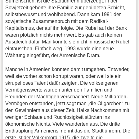
Sumerischen, ist die Stadtführerin überzeugt. In der
Sowjetzeit gehörte ihre Familie zur gebildeten Schicht,
selbstbewusst und wohlhabend. Dann kam 1991 der
sowjetische Zusammenbruch mit dem Radikal-
Kapitalismus, der auf ihn folgte. Die Rubel auf der Bank
waren plötzlich nichts mehr wert. Es gab auch keinen
Ausgleich dafür. Man konnte sie nicht in russische Rubel
eintauschen. Einfach weg. 1993 wurde eine neue
Währung eingeführt, der Armenische Dram.
Manche in Armenien konnten damit umgehen. Entweder,
weil sie vorher schon korrupt waren, oder weil sie ein
skrupelloses Talent dafür zeigten. Die volkseigenen
Vermögenswerte wurden unter den Familien und
Freunden der Mächtigen verschachert. Neue Milliarden-
Vermögen entstanden, jetzt sagt man „die Oligarchen“ zu
den Gewinnlern aus dieser Zeit. Haiks Nachkommen mit
weniger Schläue und Ruchlosigkeit stürzten ins
ökonomische Nichts. Viele wanderten aus. Die dritte
Enthauptung Armeniens, nennt das die Stadtführerin. Die
erste ist der Völkermord 1915, die zweite die