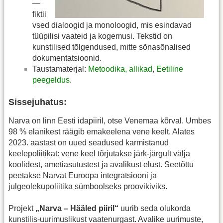
—
fiktii
vsed dialoogid ja monoloogid, mis esindavad
tüüpilisi vaateid ja kogemusi. Tekstid on
kunstilised tõlgendused, mitte sõnasõnalised
dokumentatsioonid.
Taustamaterjal:
Metoodika, allikad
,
Eetiline
peegeldus
.
Sissejuhatus:
Narva on linn Eesti idapiiril, otse Venemaa kõrval. Umbes
98 % elanikest räägib emakeelena vene keelt. Alates
2023. aastast on uued seadused karmistanud
keelepoliitikat: vene keel tõrjutakse järk-järgult välja
koolidest, ametiasutustest ja avalikust elust. Seetõttu
peetakse Narvat Euroopa integratsiooni ja
julgeolekupoliitika sümboolseks proovikiviks.
Projekt
„Narva – Hääled piiril“
uurib seda olukorda
kunstilis-uurimuslikust vaatenurgast. Avalike uurimuste,