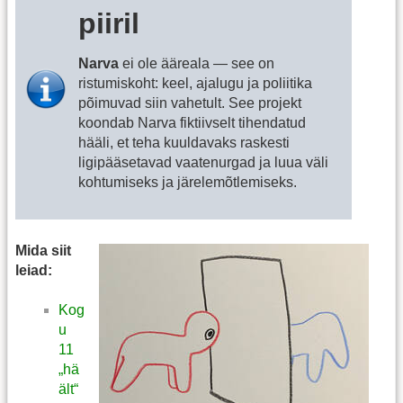
piiril
Narva
ei ole ääreala — see on
ristumiskoht: keel, ajalugu ja poliitika
põimuvad siin vahetult. See projekt
koondab Narva fiktiivselt tihendatud
hääli, et teha kuuldavaks raskesti
ligipääsetavad vaatenurgad ja luua väli
kohtumiseks ja järelemõtlemiseks.
Mida siit
leiad:
Kog
u
11
„hä
ält“