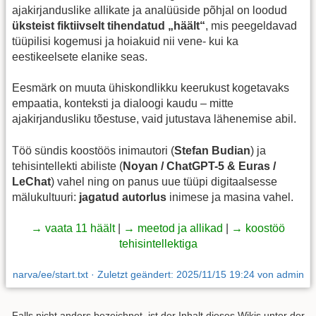
ajakirjanduslike allikate ja analüüside põhjal on loodud
üksteist fiktiivselt tihendatud „häält“
, mis peegeldavad
tüüpilisi kogemusi ja hoiakuid nii vene- kui ka
eestikeelsete elanike seas.
Eesmärk on muuta ühiskondlikku keerukust kogetavaks
empaatia, konteksti ja dialoogi kaudu – mitte
ajakirjandusliku tõestuse, vaid jutustava lähenemise abil.
Töö sündis koostöös inimautori (
Stefan Budian
) ja
tehisintellekti abiliste (
Noyan / ChatGPT-5 & Euras /
LeChat
) vahel ning on panus uue tüüpi digitaalsesse
mälukultuuri:
jagatud autorlus
inimese ja masina vahel.
→ vaata 11 häält
|
→ meetod ja allikad
|
→ koostöö
tehisintellektiga
narva/ee/start.txt
· Zuletzt geändert:
2025/11/15 19:24
von
admin
Falls nicht anders bezeichnet, ist der Inhalt dieses Wikis unter der