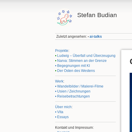
Stefan Budian
Zuletzt angesehen:
ai-talks
•
Projekte
:
•
Ludwig – Überfall und Überzeugung
•
Narva: Stimmen an der Grenze
• Begegnungen mit KI
•
Der Osten des Westens
Werk
:
• Wandelbilder / Malerei-Filme
• Usien / Zeichnungen
• Reisebetrachtungen
Über mich
:
• Vita
• Essays
Kontakt und Impressum: