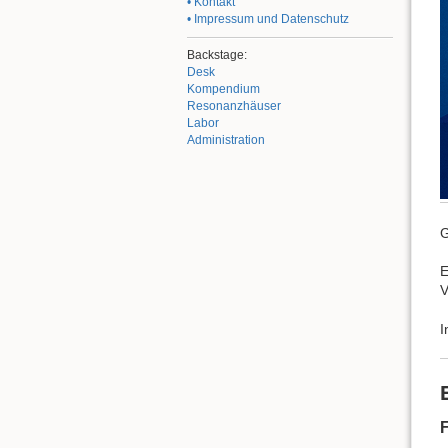
• Kontakt
• Impressum und Datenschutz
Backstage:
Desk
Kompendium
Resonanzhäuser
Labor
Administration
G
E
V
I
F