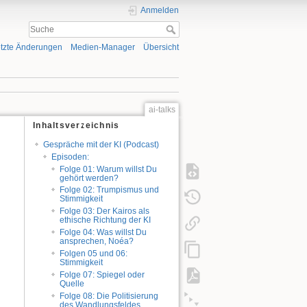
Anmelden
tzte Änderungen
Medien-Manager
Übersicht
ai-talks
Inhaltsverzeichnis
Gespräche mit der KI (Podcast)
Episoden:
Folge 01: Warum willst Du
gehört werden?
Folge 02: Trumpismus und
Stimmigkeit
Folge 03: Der Kairos als
ethische Richtung der KI
Folge 04: Was willst Du
ansprechen, Noéa?
Folgen 05 und 06:
Stimmigkeit
Folge 07: Spiegel oder
Quelle
Folge 08: Die Politisierung
des Wandlungsfeldes